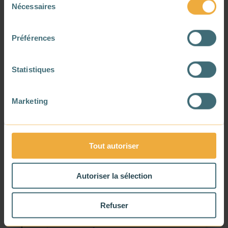
Nécessaires
Joy
/
31 mars
du
Par
Rasoloherindraibe
Le
2025
consentement
Préférences
Articles étudiants
, 
Centre de
Dans
ressources
, 
Énergie dans le Bâtiment
Statistiques
Marketing
Tout autoriser
Autoriser la sélection
Refuser
Bilan énergétique : définition, intérêt et