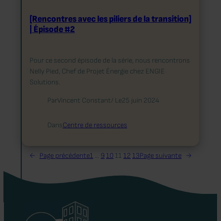
[Rencontres avec les piliers de la transition]
| Épisode #2
Pour ce second épisode de la série, nous rencontrons
Nelly Pied, Chef de Projet Énergie chez ENGIE
Solutions.
Par
Vincent Constant
/ Le
25 juin 2024
Dans
Centre de ressources
←
Page précédente
1
…
9
10
11
12
13
Page suivante
→