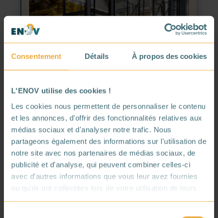
Consentement
Détails
À propos des cookies
L'ENOV utilise des cookies !
Les cookies nous permettent de personnaliser le contenu
et les annonces, d'offrir des fonctionnalités relatives aux
La récupération de chaleur : un potentiel
médias sociaux et d'analyser notre trafic. Nous
inexploité pour la transition énergétique
partageons également des informations sur l'utilisation de
des bâtiments
notre site avec nos partenaires de médias sociaux, de
publicité et d'analyse, qui peuvent combiner celles-ci
Dans un objectif de maîtrise des coûts et de
avec d'autres informations que vous leur avez fournies
décarbonation, la récupération de chaleur est une
ou qu'ils ont collectées lors de votre utilisation de leurs
solution sous-exploitée pour réduire la
services.
consommation d’énergie.
Sélection