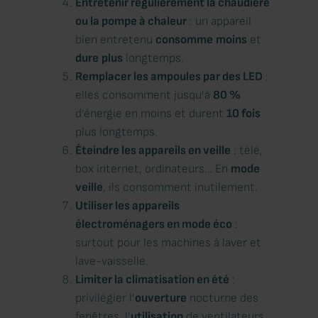
Entretenir régulièrement la chaudière
ou la pompe à chaleur
: un appareil
bien entretenu
consomme
moins
et
dure
plus
longtemps.
Remplacer les ampoules par des LED
:
elles consomment jusqu’à
80 %
d’énergie en moins et durent
10 fois
plus longtemps.
Éteindre les appareils en veille
: télé,
box internet, ordinateurs… En
mode
veille
, ils consomment inutilement.
Utiliser les appareils
électroménagers en mode éco
:
surtout pour les machines à laver et
lave-vaisselle.
Limiter la climatisation en été
:
privilégier l’
ouverture
nocturne des
fenêtres, l’
utilisation
de ventilateurs