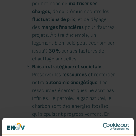
permet donc de
maîtriser ses
charges
, de se prémunir contre les
fluctuations de prix
, et de dégager
des
marges financières
pour d’autres
projets. À titre d’exemple, un
logement bien isolé peut économiser
jusqu’à
30 %
sur ses factures de
chauffage annuelles.
Raison stratégique et sociétale
:
Préserver les
ressources
et renforcer
notre
autonomie énergétique
. Les
ressources énergétiques ne sont pas
infinies. Le pétrole, le gaz naturel, le
charbon sont des énergies fossiles
qui s’épuisent progressivement. En
réduisant leur usage, on diminue
notre
dépendance
à des pays