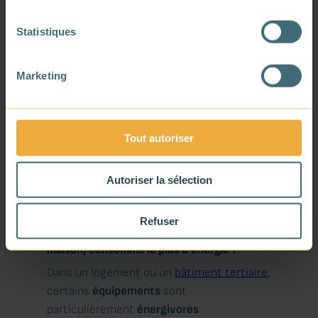
ciblées.
Statistiques
Marketing
Tout autoriser
Autoriser la sélection
Refuser
Quel appareil, dans un bâtiment ou une
maison, consomme le plus d’énergie ?
Dans un logement ou un
bâtiment tertiaire
,
certains
équipements
sont
particulièrement
énergivores
.