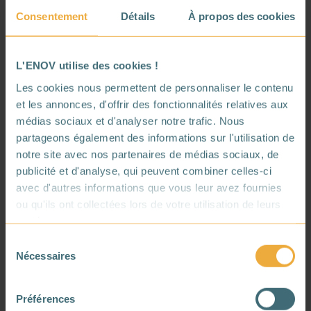
exportateurs, parfois instables, et on
Consentement
Détails
À propos des cookies
favorise une meilleure
résilience
énergétique
. Cela permet également
d’accélérer la
transition
vers les
L'ENOV utilise des cookies !
énergies renouvelables, plus
durables
Les cookies nous permettent de personnaliser le contenu
mais aussi plus
efficaces
lorsque la
et les annonces, d'offrir des fonctionnalités relatives aux
demande globale diminue.
médias sociaux et d'analyser notre trafic. Nous
COMMENT DIMINUER LA
partageons également des informations sur l'utilisation de
CONSOMMATION D’ÉNERGIE ?
notre site avec nos partenaires de médias sociaux, de
publicité et d'analyse, qui peuvent combiner celles-ci
Réduire sa consommation d’énergie repose
avec d'autres informations que vous leur avez fournies
sur deux leviers complémentaires : adopter
ou qu'ils ont collectées lors de votre utilisation de leurs
de
meilleures habitudes
au quotidien et
services.
améliorer la performance énergétique
des
Sélection
équipements et du bâtiment. C’est une
Nécessaires
du
démarche accessible à tous, qui
consentement
commence par une meilleure connaissance
de ce qui consomme et par des actions
Préférences