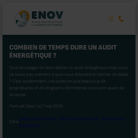
Aller
au
contenu
COMBIEN DE TEMPS DURE UN AUDIT
ÉNERGÉTIQUE ?
Vous envisagez de faire réaliser un audit énergétique mais vous
ne savez pas vraiment à quoi vous attendre en termes de délais
? C’est évidemment une question que beaucoup de
propriétaires et de dirigeants d’entreprise se posent avant de
se lancer.
Par
Enell Dely
/ Le
17 mai 2026
Audits Énergétiques
, 
Centre de ressources
, 
Énergie dans
Dans
le Bâtiment