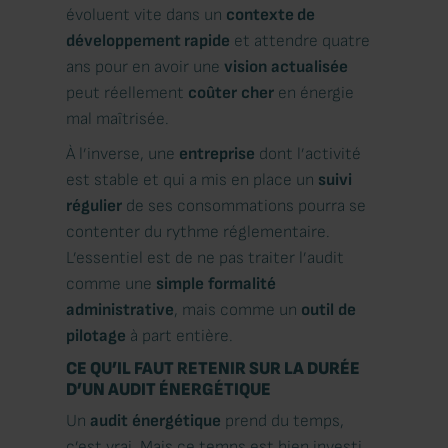
évoluent vite dans un
contexte de
développement rapide
et attendre quatre
ans pour en avoir une
vision
actualisée
peut réellement
coûter
cher
en énergie
mal maîtrisée.
À l’inverse, une
entreprise
dont l’activité
est stable et qui a mis en place un
suivi
régulier
de ses consommations pourra se
contenter du rythme réglementaire.
L’essentiel est de ne pas traiter l’audit
comme une
simple
formalité
administrative
, mais comme un
outil
de
pilotage
à part entière.
CE QU’IL FAUT RETENIR SUR LA DURÉE
D’UN AUDIT ÉNERGÉTIQUE
Un
audit
énergétique
prend du temps,
c’est vrai. Mais ce temps est bien investi.