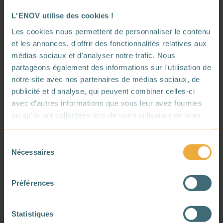
est complexe.
L'ENOV utilise des cookies !
L’
ancienneté
et l’
état du bâtiment
vont
Les cookies nous permettent de personnaliser le contenu
également beaucoup jouer. Une
maison
et les annonces, d'offrir des fonctionnalités relatives aux
construite avant 1975
, avant la première
médias sociaux et d'analyser notre trafic. Nous
réglementation thermique française,
partageons également des informations sur l'utilisation de
présente généralement des
notre site avec nos partenaires de médias sociaux, de
caractéristiques
énergétiques
moins bien
publicité et d'analyse, qui peuvent combiner celles-ci
documentées. L’auditeur doit parfois
avec d'autres informations que vous leur avez fournies
ou qu'ils ont collectées lors de votre utilisation de leurs
reconstituer certaines informations, ce qui
services.
rallonge forcément le travail d’analyse.
Sélection
La
disponibilité
des
documents
influence
Nécessaires
du
aussi le calendrier. Quand le propriétaire
consentement
fournit rapidement ses factures d’énergie,
Préférences
les plans du logement et les informations
sur ses équipements, l’auditeur gagne un
temps
non
négligeable
. À l’inverse, des
Statistiques