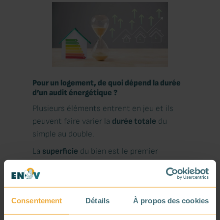
Pour un logement, de quoi dépend la durée
d’un audit énergétique ?
Plusieurs éléments entrent en jeu et ils
peuvent faire varier la
durée totale
du
simple au double.
La
superficie
du bien est le premier
facteur. Un
appartement de 50 m²
se traite
bien plus rapidement qu’une
maison de 180
m²
avec combles, cave et dépendances
Consentement
Détails
À propos des cookies
bien sûr. Plus le bâtiment est grand, plus la
visite est longue et plus l’analyse qui suit