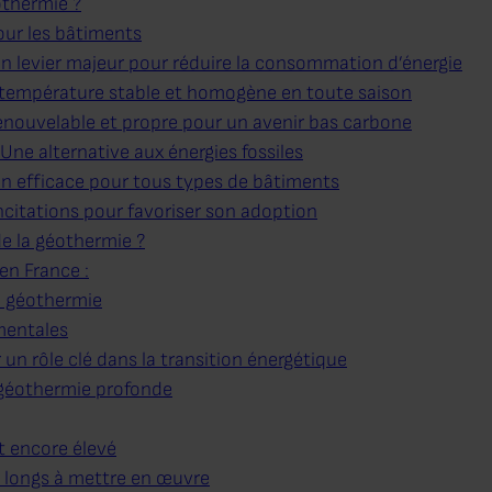
othermie ?
our les bâtiments
Un levier majeur pour réduire la consommation d’énergie
 température stable et homogène en toute saison
renouvelable et propre pour un avenir bas carbone
ne alternative aux énergies fossiles
ion efficace pour tous types de bâtiments
incitations pour favoriser son adoption
de la géothermie ?
en France :
la géothermie
mentales
un rôle clé dans la transition énergétique
géothermie profonde
t encore élevé
 longs à mettre en œuvre