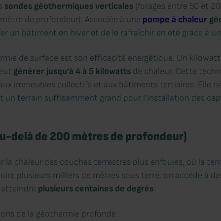
es
sondes géothermiques verticales
(forages entre 50 et 2
5 mètre de profondeur). Associée à une
pompe à chaleur
géo
r un bâtiment en hiver et de le rafraîchir en été grâce à u
rmie de surface est son efficacité énergétique. Un kilowat
peut
générer jusqu’à 4 à 5 kilowatts
de chaleur. Cette techn
aux immeubles collectifs et aux bâtiments tertiaires. Elle 
t un terrain suffisamment grand pour l’installation des cap
u-delà de 200 mètres de profondeur)
 la chaleur des couches terrestres plus enfouies, où la tem
oire plusieurs milliers de mètres sous terre, on accède à d
 atteindre
plusieurs centaines de degrés
.
ions de la géothermie profonde :