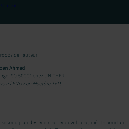
e Bâtiment
ropos de l’auteur
zen Ahmad
argé ISO 50001 chez UNITHER
ve à l’ENOV en Mastère TED.
 second plan des énergies renouvelables, mérite pourtant