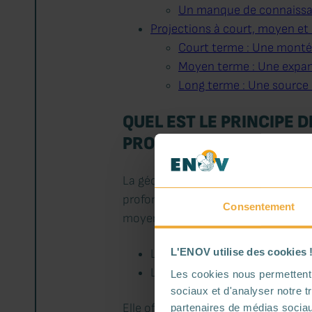
Un manque de connaissan
Projections à court, moyen et
Court terme : Une monté
Moyen terme : Une expan
Long terme : Une source 
QUEL EST LE PRINCIPE 
PRODUCTION :
La géothermie consiste à capter l’én
profondeur, on observe une élévati
Consentement
moyenne. On distingue :
L'ENOV utilise des cookies 
La géothermie de
surface
(de
La géothermie
profonde
(au-
Les cookies nous permettent d
sociaux et d'analyser notre t
Elle offre un réservoir énergétique
partenaires de médias sociaux