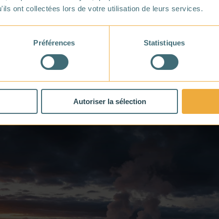
ils ont collectées lors de votre utilisation de leurs services.
 chaleur du sous-sol est captée et valorisée directement ou
dés industriels ou agricoles.
Préférences
Statistiques
é, la température du sous-sol à faible profondeur est inférieu
et utilisée directement.
es ressources géothermiques à des températures supérieur
 couplée avec de la production de chaleur (cogénération).
Autoriser la sélection