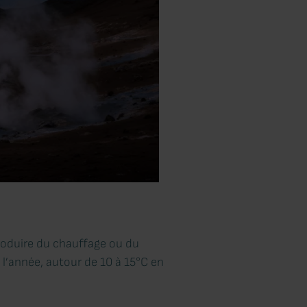
roduire du chauffage ou du
 l’année, autour de 10 à 15°C en