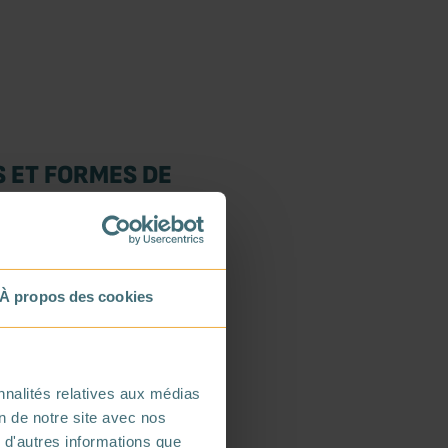
S ET FORMES DE
ères centaines de mètres de
nviron 3 °C par 100 mètres en
À propos des cookies
nnalités relatives aux médias
on de notre site avec nos
besoins variés :
 d'autres informations que