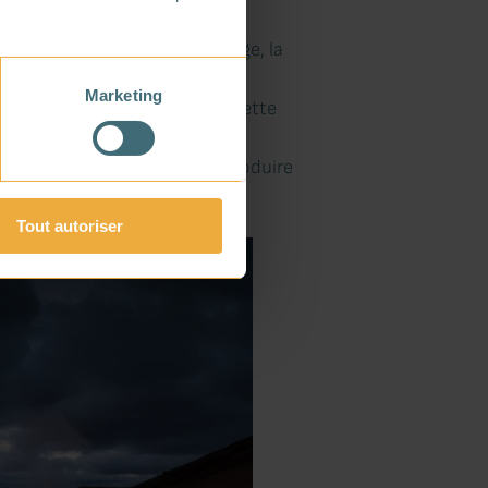
 via une PAC (pour le chauffage, la
Marketing
re à celle de l’air extérieur. Cette
es à 110 °C permettent de produire
Tout autoriser