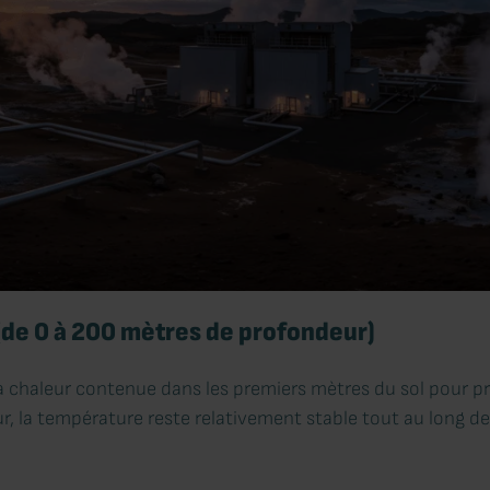
(de 0 à 200 mètres de profondeur)
la chaleur contenue dans les premiers mètres du sol pour p
r, la température reste relativement stable tout au long de