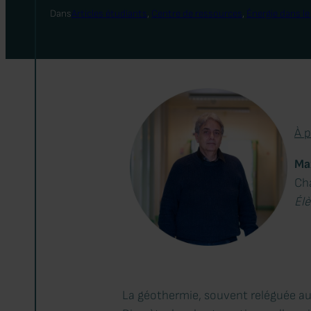
Dans
Articles étudiants
, 
Centre de ressources
, 
Énergie dans l
À p
Ma
Ch
Élè
La géothermie, souvent reléguée au