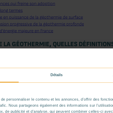
ces qui freine son adoption
 long termes
e en puissance de la géothermie de surface
sion progressive de la géothermie profonde
d’énergie majeure en France
DE LA GÉOTHERMIE, QUELLES DÉFINITION
ergie disponible sous la surface de la Terre. Sur les premi
on de la température du sous-sol avec une profondeur, d’e
Détails
!
 0 à 200 mètres de profondeur)
delà de 200 mètres de profondeur)
.
e personnaliser le contenu et les annonces, d'offrir des fonctio
rafic. Nous partageons également des informations sur l'utilisati
 immense et un panel de solutions durables répondant à des 
, de publicité et d'analyse, qui peuvent combiner celles-ci avec