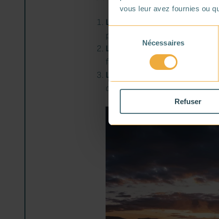
vous leur avez fournies ou qu'
La production de chaleur
: La
Sélection
production de l’ECS, des procé
Nécessaires
du
La production de froid
: En ét
consentement
fraîcheur peut être récupérée 
La production d’électricité
: L
de l’électricité, pouvant être
Refuser