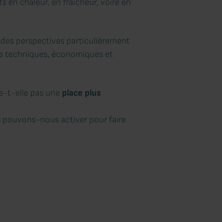
s en chaleur, en fraîcheur, voire en
e des perspectives particulièrement
uts techniques, économiques et
e-t-elle pas une
place plus
s
pouvons-nous activer pour faire