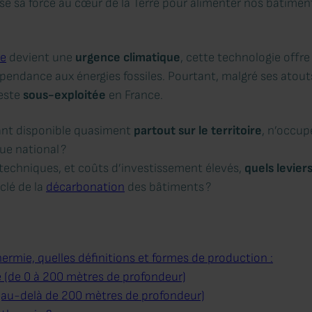
uise sa force au cœur de la Terre pour alimenter nos bâtiment
ue
devient une
urgence climatique
, cette technologie offr
épendance aux énergies fossiles. Pourtant, malgré ses ato
reste
sous-exploitée
en France.
ant disponible quasiment
partout sur le territoire
, n’occup
ue national ?
techniques, et coûts d’investissement élevés,
quels levier
clé de la
décarbonation
des bâtiments ?
hermie, quelles définitions et formes de production :
 (de 0 à 200 mètres de profondeur)
(au-delà de 200 mètres de profondeur)