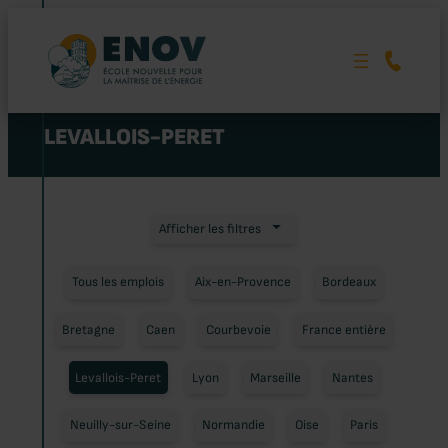
Aller
au
contenu
LEVALLOIS-PERET
Afficher les filtres
Tous les emplois
Aix-en-Provence
Bordeaux
Bretagne
Caen
Courbevoie
France entière
Levallois-Peret
Lyon
Marseille
Nantes
Neuilly-sur-Seine
Normandie
Oise
Paris