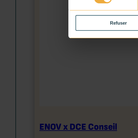
Refuser
ENOV x DCE Conseil