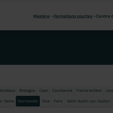
Mastère
Formations courtes
Centre 
Bordeaux
Bretagne
Caen
Courbevoie
France entière
Leva
ur-Seine
Normandie
Oise
Paris
Saint-Aubin-sur-Gaillon