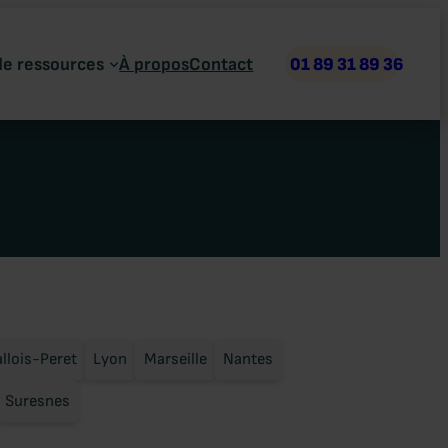
de ressources
À propos
Contact
01 89 31 89 36
llois-Peret
Lyon
Marseille
Nantes
Suresnes