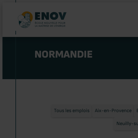
Aller
au
contenu
NORMANDIE
Tous les emplois
Aix-en-Provence
Neuilly-s